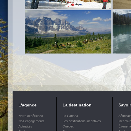
L'agence
La destination
Savoir
Notre expérience
Le Canada
Séminai
Nos engagements
Les destinations incentives
Incentiv
Actualités
Québec
Évèneme