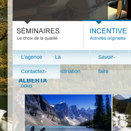
L’agence
La
Savoir-
Contactez-
destination
faire
ALBERTA
nous