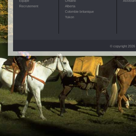
Équipe
Ontario
Assistan
Recrutement
Alberta
Colombie britanique
Yukon
© copyright 202